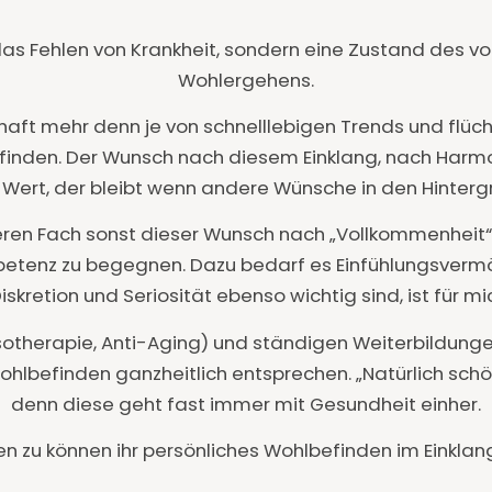
as Fehlen von Krankheit, sondern eine Zustand des vol
Wohlergehens.
aft mehr denn je von schnelllebigen Trends und flücht
efinden. Der Wunsch nach diesem Einklang, nach Harmo
r Wert, der bleibt wenn andere Wünsche in den Hinterg
nderen Fach sonst dieser Wunsch nach „Vollkommenheit
tenz zu begegnen. Dazu bedarf es Einfühlungsvermögen
kretion und Seriosität ebenso wichtig sind, ist für mi
therapie, Anti-Aging) und ständigen Weiterbildungen 
lbefinden ganzheitlich entsprechen.
„Natürlich schö
denn diese geht fast immer mit Gesundheit einher.
en zu können ihr persönliches Wohlbefinden im Einklang